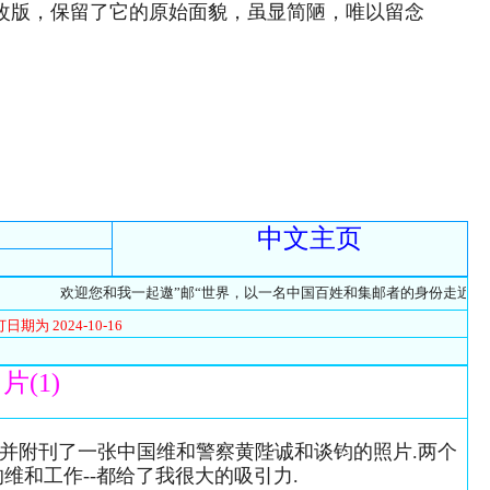
次改版，保留了它的原始面貌，虽显简陋，唯以留念
中文主页
欢迎您和我一起遨”邮“世界，以一名中国百姓和集邮者的身份走近名人,探
订日期为
2024-10-16
(1)
),并附刊了一张中国维和警察黄陛诚和谈钧的照片.两个
维和工作--都给了我很大的吸引力.