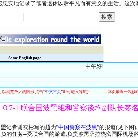
。它忠实地记录了笔者退休以后平凡而有意义的生活。这
K_
录
Same English page
中午好!
可以浏览放大的图形.点击“
中文主页
”即可进入导航拦. 本页最近一次修
００7-1 联合国波黑维和警察谈均副队长签名片
联盟记者谢戎彬写的题为
"中国警察在波黑"
的报道(见下图
负的任务--受联合国的派遣,负责波黑萨拉热窝国际机场的