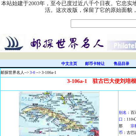
本站始建于2003年，至今已度过近八千个日夜。它忠
活。这次改版，保留了它的原始面貌
中文主页
邮币卡转让
售品目录
邮探世界名人-
->
3-0
--> 3-106a-1
3-106a-1 驻古巴大使刘培
别名
：百
口
：110
那
宗
币
：古