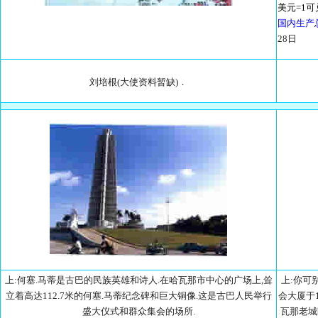
美元=1可
国内生产
28日
刘培根(大使资料暂缺)．
上:何塞.马蒂是古巴的民族英雄和诗人.在哈瓦那市中心的广场上,耸
上:你可
立着高达112.7米的何塞.马蒂纪念碑和巨大铜像.这是古巴人民举行
会大厦于
盛大仪式和群众集会的场所.
瓦那老城