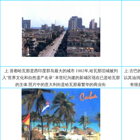
上:首都哈瓦那是西印度群岛最大的城市.1982年,哈瓦那旧城被列
上:古巴
入"世界文化和自然遗产名录".本世纪兴建的新城区现在已是哈瓦那
以其油润
的主体.照片中的意大利街是哈瓦那最繁华的商业街.
有很