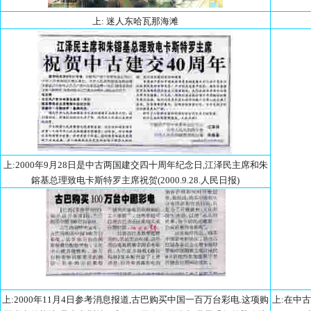
上: 迷人东哈瓦那海滩
上:2000年9月28日是中古两国建交四十周年纪念日,江泽民主席和朱
鎔基总理致电卡斯特罗主席祝贺(2000.9.28.人民日报)
上:2000年11月4日参考消息报道,古巴购买中国一百万台彩电.这项购
上:在中