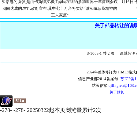
买彩电的协议,是由卡斯特罗和江泽民在纽约参加世界千年首脑会议
月16日
期间达成的.古巴政府宣布:其中七十万台将卖给"诚实而忘我精神的
工人家庭"
关于邮品转让的说
3-106a-1 共 2 页 请继续浏
2024年整体修订为HTML5格
信息产业部2014备案号:
苏ICP备1
站长信箱
qilingren@163.
关于站长
51La
-
278
-
-
278
-
20250322起本页浏览量累计
2
次