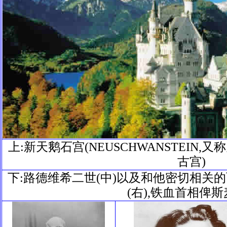
上:新天鹅石宫(NEUSCHWANSTEIN,又
古宫)
下:路德维希二世(中)以及和他密切相关
(右),铁血首相俾斯