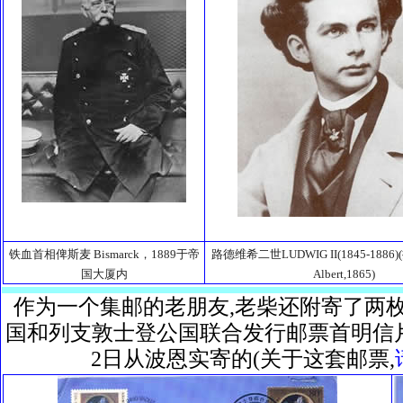
铁血首相俾斯麦 Bismarck，1889于帝
路德维希二世LUDWIG II(1845-1886)(
国大厦内
Albert,1865)
作为一个集邮的老朋友,老柴还附寄了两枚明
国和列支敦士登公国联合发行邮票首明信片
2日从波恩实寄的(关于这套邮票,