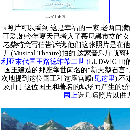
上:贺卡正面
照片可以看到,这是幸福的一家,老两口满
从
可爱,她今年夏天已考入了慕尼黑市立的女
老柴特意写信告诉我,他们这张照片是在他的
厅(Musical Theatre)拍的.这家音乐
利亚末代国王路德维希二世 (
LUDWIG 
国王建造的那座举世闻名的"新天鹅石宫"
次地提到这位国王和这座宫殿(
见这里
),
及由于这位国王和著名的城堡而产生的骄傲
网上
选几幅照片以供大