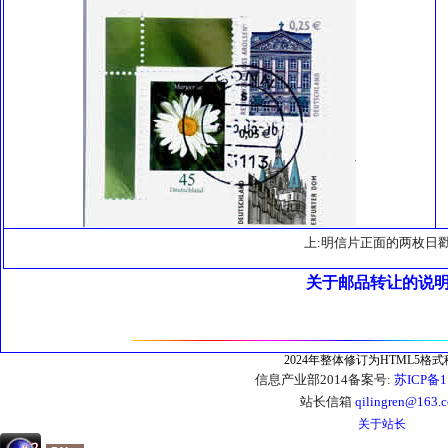
上:明信片正面的两枚日
关于邮品转让的说
2024年整体修订为HTML5格
信息产业部2014备案号:
苏ICP备1
站长信箱
qilingren@163.
关于站长