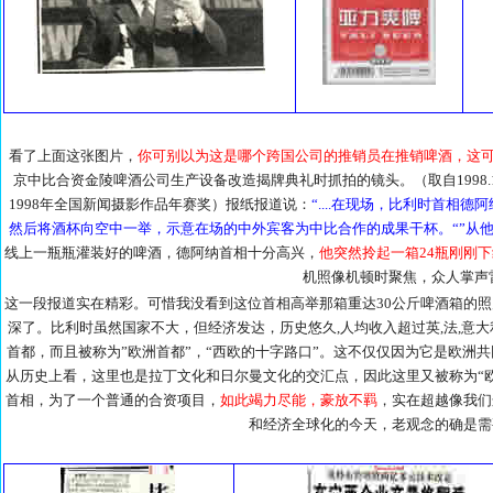
看了上面这张图片，
你可别以为这是哪个跨国公司的推销员在推销啤酒，这
京中比合资金陵啤酒公司生产设备改造揭牌典礼时抓拍的镜头。（取自1998.1
1998年全国新闻摄影作品年赛奖）报纸报道说：
“....在现场，比利时首相
然后将酒杯向空中一举，示意在场的中外宾客为中比合作的成果干杯。“”从他
线上一瓶瓶灌装好的啤酒，德阿纳首相十分高兴，
他突然拎起一箱24瓶刚刚下
机照像机顿时聚焦，众人掌声
这一段报道实在精彩。可惜我没看到这位首相高举那箱重达30公斤啤酒箱的
深了。比利时虽然国家不大，但经济发达，历史悠久,人均收入超过英,法,意
首都，而且被称为”欧洲首都”，“西欧的十字路口”。这不仅仅因为它是欧洲
从历史上看，这里也是拉丁文化和日尔曼文化的交汇点，因此这里又被称为“
首相，为了一个普通的合资项目，
如此竭力尽能，豪放不羁
，实在超越像我们
和经济全球化的今天，老观念的确是需