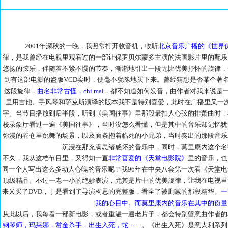
2001年深秋的一晚，我照常打开收音机，收听
北京音乐广播的《世界
律，是我曾经在电视里观看过的一部让保罗贝尔蒙多主演的法国影片里的配乐
悠扬的弦乐，伴随着不紧不慢的节奏，渐渐地引出一段无比优美抒怀的旋律，
到有这部电影的盗版VCD卖时，便毫不犹豫地买下来。曾经猜想是否某个著
这段旋律，
曲名非常古怪，chi mai
，都不知道如何发音，曲作者对我来说是一
里用吉他、手风琴和萨克斯演绎的版本我不是特别喜爱，此时在广播里又一
字。当节目播放到后半段，听到《美国往事》里那段最扣人心弦的排萧曲时，
校录象厅看过一遍《美国往事》，当时没怎么看懂，但是其中的音乐却记忆犹
弥漫的谷仓里跳舞的场景，以及面条抱着临死的小兄弟，当时奏出的那段音乐
沉浸在那充满思绪感怀的音乐中，同时，莫里康内这个名
不久，我从这档节目里，又得知一直
非常喜爱的《天堂电影院》
里的音乐，也
同一个人写出这么多动人心魄的音乐呢？我96年在中央八套第一次看《天堂
顶级精品。不过一老一小的绝妙表演，尤其是片中的优美旋律，让我在电视里
来又买了DVD，于是看到了导演构思的完整版，看全了被删减的那段精华。
一
我的心目中。而莫里康内的音乐在其中的份量
从此以后，我每看一部新电影，或者重温一遍老片子，都会特别留意曲作者的
钢琴师，玛莱娜，赏金杀手，出生入死，蛇……
。《出生入死》是意大利系列