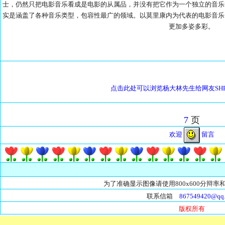
士，仍然只把电影音乐看成是电影的从属品，并没有把它作为一个独立的音乐
实是涵盖了各种音乐类型，包容性最广的领域。以莫里康内为代表的电影音乐
更加多姿多彩。
点击此处可以浏览杨大林先生给网友SHE
15-002完 共 
7
页
欢迎
留言
为了准确显示图像请使用800x600分辩率和
联系信箱
867549420@qq
版权所有