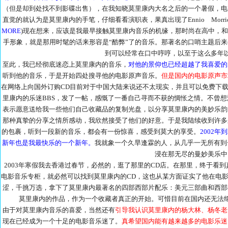
（但是却到处找不到影碟出售），在我知晓莫里康内大名之后的一个暑假，电
直觉的就认为是莫里康内的手笔，仔细看看演职表，果真出现了Ennio Morric
MORE
)现在想来，应该是我最早接触莫里康内音乐的机缘，那时尚在高中，和同
手形象，就是那用时髦的话来形容是“酷弊”了的音乐。那著名的口哨主题后来
到可以经常在口中哼哼，以至于这么多年
至此，我已经彻底迷恋上莫里康内的音乐，
对他的景仰也已经超越了我喜爱的
听到他的音乐，于是开始四处搜寻他的电影原声音乐。
但是国内的电影原声市
在网络上向国外订购CD目前对于中国大陆来说还不太现实，并且可以免费下载
里康内的乐迷BBS，发了一帖，感慨了一番自己寻而不获的惆怅之情。不曾
表示愿意送给我一些他们自己收藏品的复制光盘，以分享莫里康内的美妙乐韵
那种真挚的分享之情所感动，我欣然接受了他们的好意。于是我陆续收到许多
的包裹，听到一段新的音乐，都会有一份惊喜，感受到莫大的享受。
2002
新年也是我最快乐的一个新年。
我就象一个久旱逢霖的人，从几乎一无所有到
浸在那无尽的曼妙美乐中
2003年寒假我去香港过春节，必然的，逛了那里的CD店。在那里，终于看
电影音乐专柜，就必然可以找到莫里康内的CD，这也从某方面证实了他在电
涩，千挑万选，拿下了莫里康内最著名的四部西部片配乐：美元三部曲和西部
莫里康内的作品，作为一个收藏者真正的开始。可惜目前在国内还无法
由于对莫里康内音乐的喜爱，当然还有
引导我认识莫里康内的杨大林、杨冬老
现在已经成为一个十足的电影音乐迷了。
真希望国内能有越来越多的电影乐迷