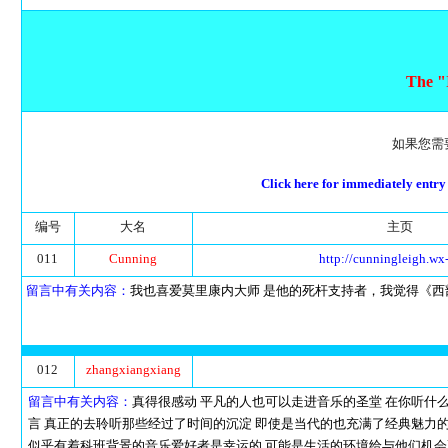
The "
如果您需
Click here for immediately entr
编号
大名
主页
011
Cunning
http://cunningleigh.wx
留言中有关内容：
我也喜爱莫里康内大师 是他的死杆支持者，我觉得《西部
012
zhangxiangxiang
留言中有关内容：
真得很感动 平凡的人也可以走进音乐的圣堂 在你听什
言 真正的去聆听那些经过了时间的沉淀 即使是当代的也充满了经典魅力
似乎有着科班背景的音乐爱好者是幸运的 可能是生活的环境给与他们机会