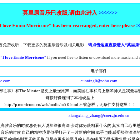
莫里康音乐已改版,请由此进入
>>>>>>
I love Ennio Morricone" has been rearranged, enter here please
>
要免费收听，下载更多的莫里康音乐及相关电影，
请点击这里直接进入“莫里康
y "I love Ennio Morricone"
if you need free to listen or download more music and 
电子邮件
-e.com
cunningli@sohu.com
往事》和The Mission是史上最强原声，而美国往事和海上钢琴师又是我
链接好像连到了本地硬盘上
http://p.morricone.cn/web/molic/m5-0.html 不管怎样，无条件支持这里！！
xiangxiang_zhang@coer.zju.edu.cn
么高雅音乐的时候总会有人说那些很高深 会对你另眼相看什么的 其实自己心里
的音乐的时候 自己的精神境界似乎打开了一片新的空间 似乎也能感受那些深深
更早的领略到音乐的乐趣 但是有更多的平凡的人是在经历了很多事情后 或是突