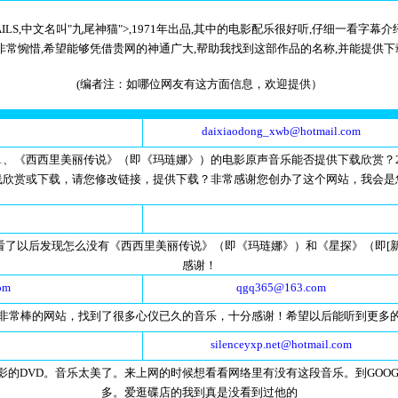
NE TAILS,中文名叫"九尾神猫">,1971年出品,其中的电影配乐很好听,仔细
非常惋惜,希望能够凭借贵网的神通广大,帮助我找到这部作品的名称,并能提供下载
(编者注：如哪位网友有这方面信息，欢迎提供）
daixiaodong_xwb@hotmail.com
1、《西西里美丽传说》（即《玛琏娜》）的电影原声音乐能否提供下载欣赏？
线欣赏或下载，请您修改链接，提供下载？非常感谢您创办了这个网站，我会是
看了以后发现怎么没有《西西里美丽传说》（即《玛琏娜》）和《星探》（即[
感谢！
com
qgq365@163.com
非常棒的网站，找到了很多心仪已久的音乐，十分感谢！希望以后能听到更多
silenceyxp.net@hotmail.com
的DVD。音乐太美了。来上网的时候想看看网络里有没有这段音乐。到GOO
多。爱逛碟店的我到真是没看到过他的