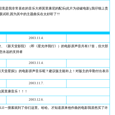
一看字幕介绍竟是我非常喜欢的音乐大师莫里康尼的配乐(此片为侦破电影),我仔细上贵
试听,因为其中的主题曲实在太好听了!!!
2003.11.4.
2、《新天堂影院》（即《星光伴我行》）的电影原声音共有17首，但大部
您永远的支持者
2003.11.4.
新天堂星探]）的电影原声音乐呢？建议版主能补上！对版主的辛勤付出表示
2003.11.7.
的莫里康音乐！！！
2003.12.6.
GLE一搜索就到了你们这里。哈哈。才知道原来他作曲的电影我居然买了许