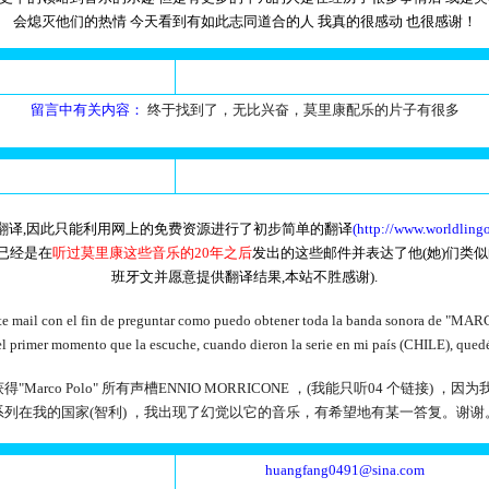
会熄灭他们的热情 今天看到有如此志同道合的人 我真的很感动 也很感谢！
留言中有关内容：
终于找到了，无比兴奋，莫里康配乐的片子有很多
以翻译,因此只能利用网上的免费资源进行了初步简单的翻译
(http://www.worldling
都已经是在
听过莫里康这些音乐的20年之后
发出的这些邮件并表达了他(她)们类
班牙文并愿意提供翻译结果,本站不胜感谢).
o este mail con el fin de preguntar como puedo obtener toda la banda sonora de
el primer momento que la escuche, cuando dieron la serie en mi país (CHILE), quedé
Marco Polo" 所有声槽ENNIO MORRICONE ，(我能只听04 个链
系列在我的国家(智利) ，我出现了幻觉以它的音乐，有希望地有某一答复。谢谢
huangfang0491@sina.com