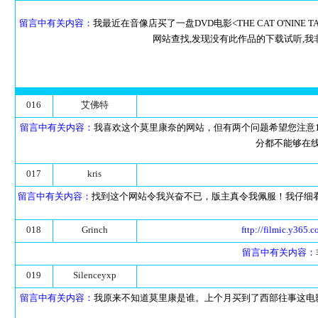
留言中有关内容：
我最近在音像店买了一盘DVD电影<THE CAT O'NI
网站查找,发现没有此作品的下载试听,我
016
艾佛特
留言中有关内容：
我喜欢这个莫里康奈的网站，但有两个问题希望您注意
分都不能够在
017
kris
留言中有关内容：
找到这个网站令我兴奋不已，版主真令我佩服！我仔细
018
Grinch
fttp://filmic.y365.
留言中有关内容：
019
Silenceyxp
留言中有关内容：
我原来不知道莫里康是谁。上个月买到了西部往事这电影