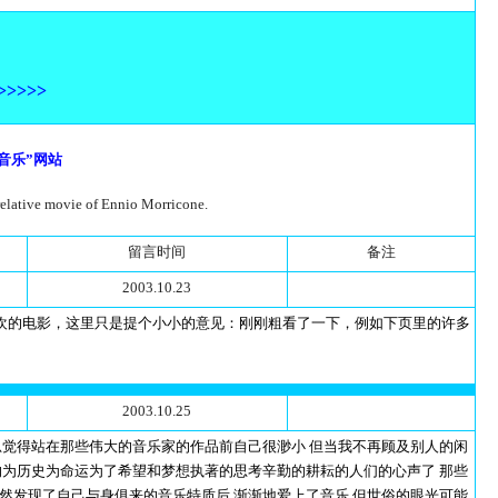
>>>>>
音乐”网站
relative movie of Ennio Morricone.
留言时间
备注
2003.10.23
最喜欢的电影，这里只是提个小小的意见：刚刚粗看了一下，例如下页里的许多
2003.10.25
总觉得站在那些伟大的音乐家的作品前自己很渺小 但当我不再顾及别人的闲
的为历史为命运为了希望和梦想执著的思考辛勤的耕耘的人们的心声了 那些
然发现了自己与身俱来的音乐特质后 渐渐地爱上了音乐 但世俗的眼光可能