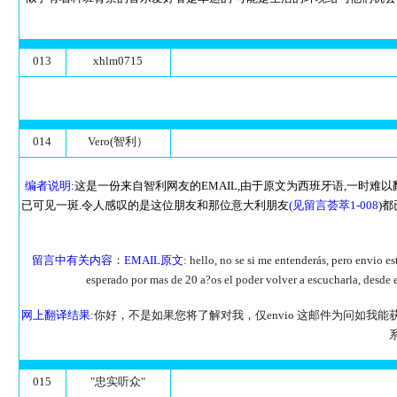
013
xhlm0715
014
Vero(智利）
编者说明:
这是一份来自智利网友的EMAIL,由于原文为西班牙语,一时难
已可见一斑.令人感叹的是这位朋友和那位意大利朋友
(见留言荟萃1-008
)
留言中有关内容
：
EMAIL原文
: hello, no se si me entenderás, pero envi
esperado por mas de 20 a?os el poder volver a escucharla, desde 
网上翻译结果:
你好，不是如果您将了解对我，仅envio 这邮件为问如我能获得"
015
"忠实听众"