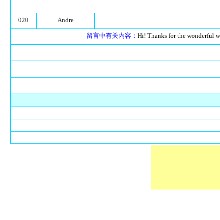
020
Andre
留言中有关内容：
Hi! Thanks for the wonderful we