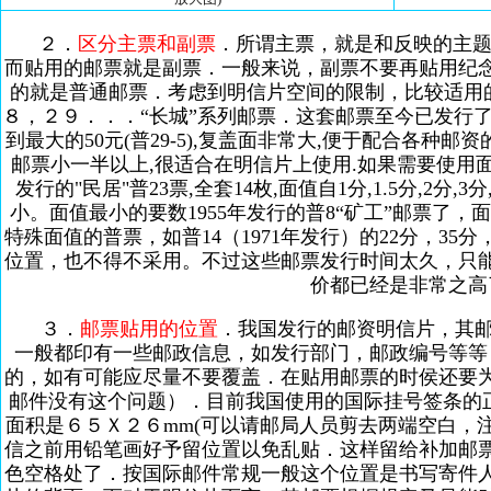
２．
区分主票和副票
．所谓主票，就是和反映的主
而贴用的邮票就是副票．一般来说，副票不要再贴用纪
的就是普通邮票．考虑到明信片空间的限制，比较适用
８，２９．．．“长城”系列邮票．这套邮票至今已发行了25
到最大的50元(普29-5),复盖面非常大,便于配合各种邮资
邮票小一半以上,很适合在明信片上使用.如果需要使用面值
发行的"民居"普23票,全套14枚,面值自1分,1.5分,2分,3分
小。面值最小的要数1955年发行的普8“矿工”邮票了
特殊面值的普票，如普14（1971年发行）的22分，35
位置，也不得不采用。不过这些邮票发行时间太久，只
价都已经是非常之高
３．
邮票贴用的位置
．我国发行的邮资明信片，其
一般都印有一些邮政信息，如发行部门，邮政编号等等
的，如有可能应尽量不要覆盖．在贴用邮票的时侯还要
邮件没有这个问题）．目前我国使用的国际挂号签条的
面积是６５Ｘ２６mm(可以请邮局人员剪去两端空白，
信之前用铅笔画好予留位置以免乱贴．这样留给补加邮
色空格处了．按国际邮件常规一般这个位置是书写寄件