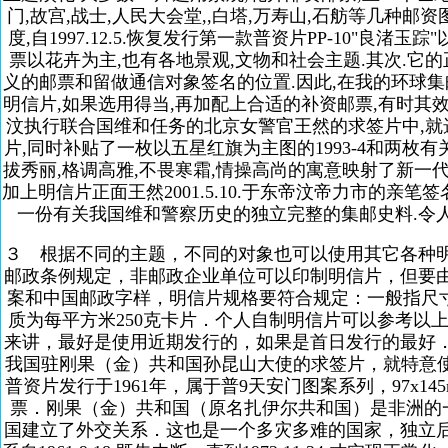
门,故宫,战士,人民大会堂,,白塔,万寿山,石舫等几种邮
度,自1997.12.5.恢复发行第一款普资片PP-10"良渚玉
票以花卉为主,也有各地景观,文物和社会主题.其次.它
义的邮票和留做通信对象签名的位置.因此,在我的环球集
明信片,如果选用得当,再加配上合适的补资邮票,有时其效
汶执行联合国维和任务的北京女警官王然的求签片中,就选用了20
片,同时补贴了一枚以五星红旗为主图的1993-4和两枚有关联合
拔秀丽,格调高雅,不畏寒霜,情操高尚的寓意映射了新一
加上明信片正面王然2001.5.10.于东帝汶帝力市的亲笔
一份有关我国维和警察历史的独立完整的集邮史料.令人
３ 根据不同的主题，不同的对象也可以使用其它各种
邮政条例规定，非邮政企业单位可以印制明信片，但要
案和中国邮政字样，明信片规格要符合规定：一般指尺寸为 1
质为每平方米250克卡片．个人自制明信片可以参考以
来讲，最好是使用近期发行的，如果是首日发行的最好．
我国驻刚果（金）共和国孙昆山大使的求签片，就特意使用
普资片发行于1961年，属于普9天安门图案系列，97x1
票．刚果（金）共和国（原名扎伊尔共和国）是非洲的一个大国
国建立了外交关系．这也是一个多灾多难的国家，独立