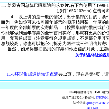
上: 给蒙古国总统巴嘎班迪的求签片,右下角使用了1998-1
(原件165X102mm) 点击
４．以上讲的是一般的情况，出于集邮的目的，条件
而为．例如你可以按照编年邮票的顺序贴用某一年度的
一年度的全部邮票的实寄邮品．（按照集邮的惯例或价
你能够做到当年邮票的全部首日实寄，那就有更高的价
用一套普通邮票（注意要符合规定邮资，不足部分用其
总额较高，你也可以把它们拆分为两件或三件明信片寄
当然，如果你能把贴用的邮票和你通信的对象，主题
关于邮品转让的说
11-0环球集邮通信知识点滴
共12页，现在是第4页，
2024年整体修订为HTML5格
信息产业部2014备案号:
苏ICP备1
站长信箱
qilingren@163.
关于站长