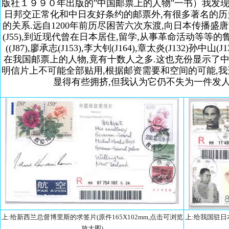
版社１９９０年出版的"中国邮票上的人物"一书）我发
日邦交正常化和中日友好条约的邮票外,有很多著名的历
的关系.远自1200年前历尽困苦六次东渡,向日本传播盛
(J55),到近现代曾在日本居住,留学,从事革命活动等等的鲁迅(J6
((J87),廖承志(J153),李大钊(J164),章太炎(J132)孙中山(J13
在我国邮票上的人物,竟有十数人之多.这也充份显示了中
明信片上不可能全部贴用,根据邮资需要和空间的可能,我
显得有些拥挤,但我认为它仍不失为一件发人
上:给新西兰总督博里斯的求签片(原件165X102mm,点击可浏览
上:给我国驻日本
放大图)