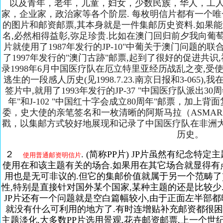
以及青年，老年，儿童，妇女，少数民族，华人，工人
家，企业家，政治家等各个阶层. 每枚明信片都有一个唯
的图片和邮资邮票,其本身就是一件集邮历史资料.如果
名,必然相得益彰,弥足珍贵.比如在澳门回归前夕我向
片就使用了1987年发行的JP-10"中葡关于澳门问题的
了1997年发行的"澳门古跡"邮票,起到了很好的促进共识
录1998年6月中国医疗队在厄立特里亚经历战乱之变,受
逃生的一段感人历史(见1998.7.23.南京日报和3-06
签片中,就用了1993年发行的JP-37 "中国医疗队派出30周
年"和J-102 "中国红十字会成立80周年"邮票，加
委，史大使的亲笔签名和一枚清晰的阿斯马拉（ASMARA.厄
戳，以集邮方式较好地展现和记录了中国医疗队在非洲
历史。
２
. (简称PP片) JP片虽然有纪念
使用普通邮资明信片
使用在和该主题有关的场合.如果用在其它场合就显得有
用也是无可非议的.但它的集邮价值就属于另一个范畴了).
性,特别是直接针对国外某个国家,某种主题的还是比较少
JP片还有一个问题就是空白篇幅较小,由于正面左半部
就没有什么可利用的地方了.有时连增贴补充邮资都很困难
主题淡化.大多数PP片选用景观,花卉邮资邮票,上一个世