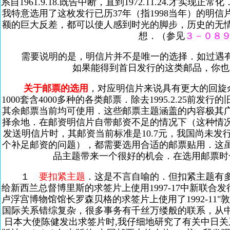
系自1961.9.18.既告中断，直到1972.11.24.才
我特意选用了这枚发行已历37年（指1998当年）的明
额的巨大反差，都可以使人感到时光的脚步，历史的无
想．（参见
３－０８
需要说明的是，明信片并不是唯一的选择．如过遇
如果能得到首日发行的这类邮品，你也
关于邮票的选用
，对应明信片来说具有更大的回旋
1000套含4000多种的各类邮票．除去1995.2.25
其余邮票当前均可使用．这些邮票主题涵盖的内容极其
择余地．在邮资明信片自带邮资不足的情况下（这种情
发送明信片时，其邮资当前标准是10.7元，我国尚未
个补足邮资的问题），都需要选用合适的邮票贴用．这
品主题带来一个很好的机会．在选用邮票时
１
要扣紧主题
．这是不言自喻的．但扣紧主题有
给新西兰总督博里斯的求签片上使用1997-17中新联合发
卢浮宫博物馆馆长罗森贝格的求签片上使用了1992-11
国际关系错综复杂，很多事务有千丝万缕般的联系，从
日本大使陈健发出求签片时,我仔细地研究了有关中日关