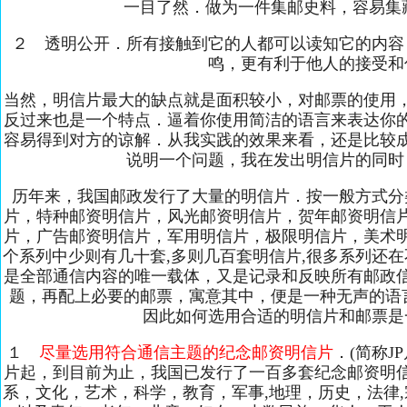
一目了然．做为一件集邮史料，容易集
２ 透明公开．所有接触到它的人都可以读知它的内容
鸣，更有利于他人的接受和
当然，明信片最大的缺点就是面积较小，对邮票的使用
反过来也是一个特点．逼着你使用简洁的语言来表达你
容易得到对方的谅解．从我实践的效果来看，还是比较
说明一个问题，我在发出明信片的同时
历年来，我国邮政发行了大量的明信片．按一般方式分
片，特种邮资明信片，风光邮资明信片，贺年邮资明信
片，广告邮资明信片，军用明信片，极限明信片，美术
个系列中少则有几十套,多则几百套明信片,很多系列还在
是全部通信内容的唯一载体，又是记录和反映所有邮政
题，再配上必要的邮票，寓意其中，便是一种无声的语
因此如何选用合适的明信片和邮票是
１
尽量选用符合通信主题的纪念邮资明信片
．(简称JP
片起，到目前为止，我国已发行了一百多套纪念邮资明
系，文化，艺术，科学，教育，军事,地理，历史，法律,