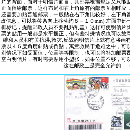
片的背面，而对于明信片而言，其邮票根据规定又只能
正面留给邮票，这样布局和右上角原有的邮票互相呼应
还需要加贴普通邮票，一般贴在右下角比较好，左下角
政信息，可以将签条向上移动约８－１０mm).左面中
框标记，提醒邮政人员不要乱贴乱盖）这样可使明信片
票的贴用一般都是水平摆正，但有些特殊情况也可以故
维和人员和有关抗洪,救灾,反战的明信片上就有意将画
票以４５度角度斜贴或倒贴，寓意救民于危难之中，可
别情况下如受面值，位置等等限制，也可以将补加邮票
空白明信片．有时需要贴用小型张，如果位置不够，可
这在邮政上是完全允许的．（