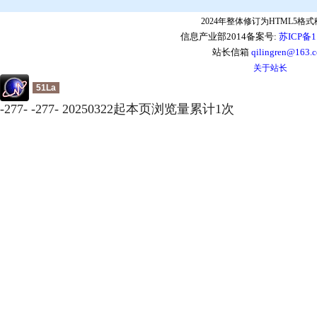
2024年整体修订为HTML5格
信息产业部2014备案号:
苏ICP备1
站长信箱
qilingren@163.
关于站长
51La
-
277
-
-
277
-
20250322起本页浏览量累计
1
次